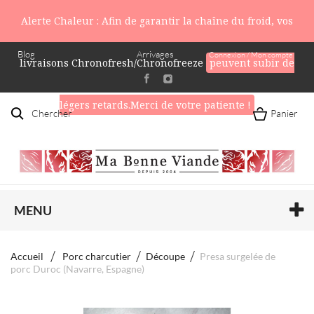
Alerte Chaleur : Afin de garantir la chaîne du froid, vos
Blog
Arrivages
Connexion / Mon compte
livraisons Chronofresh/Chronofreeze
peuvent subir de
légers retards.Merci de votre patiente !
Chercher
Panier
MENU
Accueil
Porc charcutier
Découpe
Presa surgelée de
porc Duroc (Navarre, Espagne)