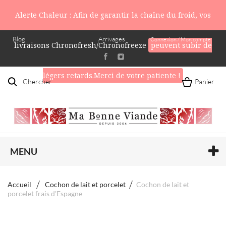
Alerte Chaleur : Afin de garantir la chaîne du froid, vos
Blog
Arrivages
Connexion / Mon compte
livraisons Chronofresh/Chronofreeze
peuvent subir de
légers retards.Merci de votre patiente !
Chercher
Panier
MENU
Accueil
Cochon de lait et porcelet
Cochon de lait et
porcelet frais d'Espagne