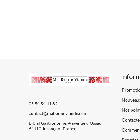
Infor
Promoti
Nouveaux
05 54 54 41 82
Nos point
contact@mabonneviande.com
Contacte
Bibial Gastronomie, 4 avenue d'Ossau
64110 Jurançon- France
Comment
Recettes 