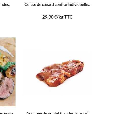
andes,
Cuisse de canard confite individuelle...
29,90 €/kg TTC
u grain...
Araignée de poulet (Landes, France)