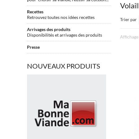
Volai
Recettes
Retrouvez toutes nos idées recettes
Trier par
Arrivages des produits
Disponibilités et arrivages des produits
Affichage 
Presse
NOUVEAUX PRODUITS
Faux
filet
de
Boeuf
BLACK
ANGUS
usa
tranché
surgelé
Faux