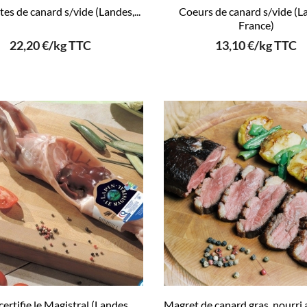
ttes de canard s/vide (Landes,...
Coeurs de canard s/vide (L
France)
22,20 €/kg TTC
13,10 €/kg TTC
certifie le Magistral (Landes,
Magret de canard gras, nourri a