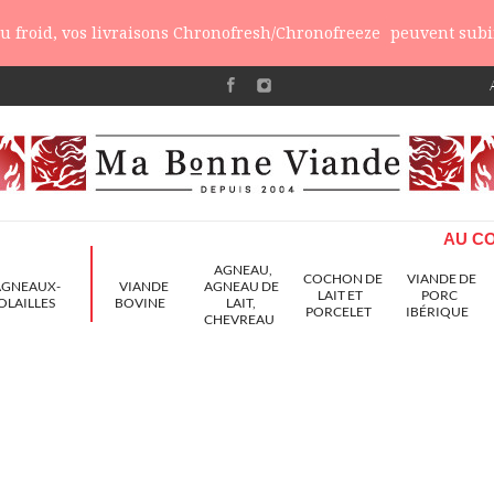
 du froid, vos livraisons Chronofresh/Chronofreeze
peuvent subir
AU CO
AGNEAU,
COCHON DE
VIANDE DE
AGNEAUX-
VIANDE
AGNEAU DE
LAIT ET
PORC
OLAILLES
BOVINE
LAIT,
PORCELET
IBÉRIQUE
CHEVREAU