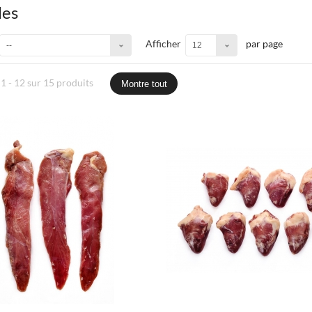
lles
Afficher
par page
--
12
1 - 12 sur 15 produits
Montre tout