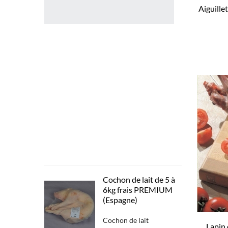
Aiguille
filet
de
Boeuf
BLACK
ANGUS
usa
tranché
en
200
gr-
250
gr
surgelé
55,90 €
Cochon de lait de 5 à
6kg frais PREMIUM
(Espagne)
Cochon de lait
Lapin 