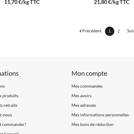
11,70 €/kg TTC
21,80 €/kg TTC
Précédent
Sui
1
2
mations
Mon compte
ons
Mes commandes
 produits
Mes avoirs
s retraits
Mes adresses
z-nous
Mes informations personnelles
 commander?
Mes bons de réduction
et Conseils