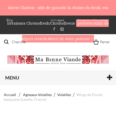
Alerte Chaleur : Afin de garantir la chaîne du froid, vos
Blog
Arrivages
Connexion / Mon compte
livraisons Chronofresh/Chronofreeze
peuvent subir de
légers retards.Merci de votre patiente !
Chercher
Panier
MENU
Accueil
Agneaux-Volailles
Volailles
Wings de Poulet
basquaise (Landes, France)