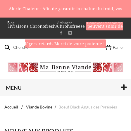
Alerte Chaleur : Afin de garantir la chaîne du froid, vos
Blog
Arrivages
Connexion / Mon compte
livraisons Chronofresh/Chronofreeze
peuvent subir de
légers retards.Merci de votre patiente !
Chercher
Panier
MENU
Accueil
Viande Bovine
Boeuf Black Angus des Pyrénées
NOUVEAUX PRODUITS