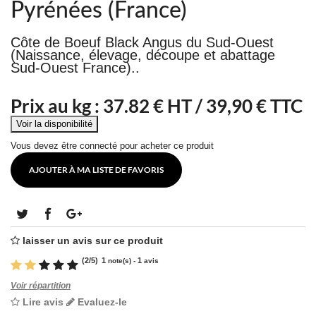
Pyrénées (France)
Côte de Boeuf Black Angus du Sud-Ouest
(Naissance, élevage, découpe et abattage
Sud-Ouest France)..
Prix au kg :
37.82
€ HT /
39,90 € TTC
Vous devez être connecté pour acheter ce produit
AJOUTER À MA LISTE DE FAVORIS
laisser un avis sur ce produit
(
2
/
5
)
1
1
note(s) -
avis
Voir répartition
Lire avis
Evaluez-le