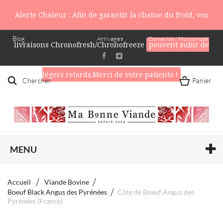
Alerte Chaleur : Afin de garantir la chaîne du froid, vos
Blog
Arrivages
Connexion / Mon compte
livraisons Chronofresh/Chronofreeze
peuvent subir de
légers retards.Merci de votre patiente !
Chercher
Panier
MENU
Accueil
Viande Bovine
Boeuf Black Angus des Pyrénées
Côte de Boeuf Angus des
Pyrénées (France)