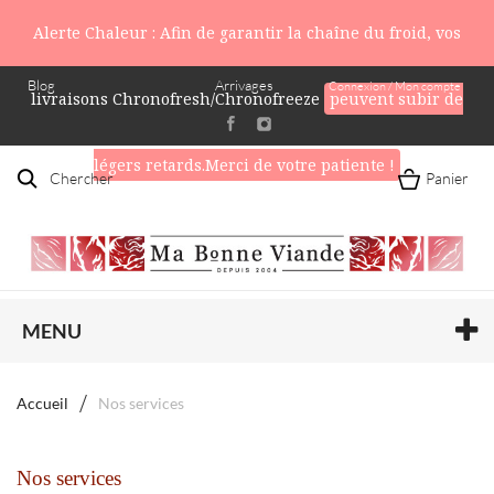
Alerte Chaleur : Afin de garantir la chaîne du froid, vos
Blog
Arrivages
Connexion / Mon compte
livraisons Chronofresh/Chronofreeze
peuvent subir de
légers retards.Merci de votre patiente !
Chercher
Panier
MENU
Accueil
Nos services
Nos services