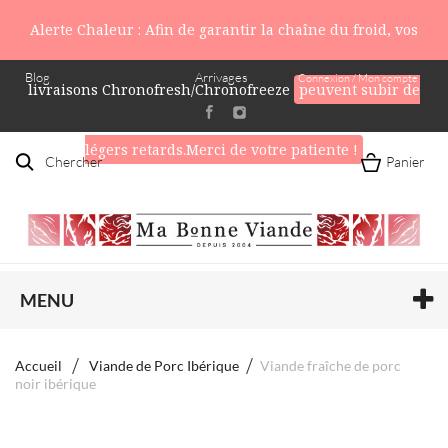
Alerte Chaleur : Afin de garantir la chaîne du froid, vos
Blog
Arrivages
Connexion / Mon compte
livraisons Chronofresh/Chronofreeze
peuvent subir de
légers retards.Merci de votre patiente !
Chercher
Panier
MENU
Accueil
Viande de Porc Ibérique
Viande fraîche de porc
noir ibérique