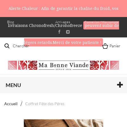
Alerte Chaleur : Afin de garantir la chaîne du froid, vos
Blog
Arrivages
Connexion / Mon compte
livraisons Chronofresh/Chronofreeze
peuvent subir de
légers retards.Merci de votre patiente !
Chercher
Panier
MENU
Accueil
Coffret Fête des Péres