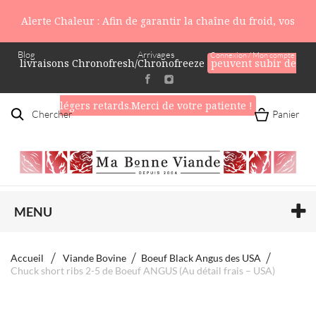
Alerte Chaleur : Afin de garantir la chaîne du froid, vos
Blog
Arrivages
Connexion / Mon compte
livraisons Chronofresh/Chronofreeze
peuvent subir de
légers retards.Merci de votre patiente !
Chercher
Panier
MENU
Accueil
Viande Bovine
Boeuf Black Angus des USA
Chuck short ribs 2-5 de Boeuf ANGUS (Au détail frais – USA)