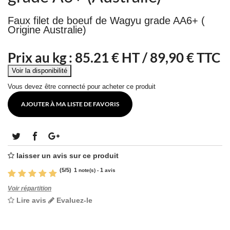
Faux filet de boeuf de Wagyu grade AA6+ (
Origine Australie)
Prix au kg :
85.21
€ HT /
89,90 € TTC
Vous devez être connecté pour acheter ce produit
AJOUTER À MA LISTE DE FAVORIS
laisser un avis sur ce produit
(
5
/
5
)
1
1
note(s) -
avis
Voir répartition
Lire avis
Evaluez-le