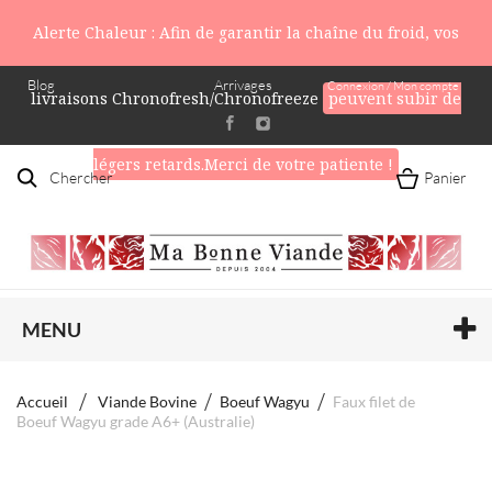
Alerte Chaleur : Afin de garantir la chaîne du froid, vos
Blog
Arrivages
Connexion / Mon compte
livraisons Chronofresh/Chronofreeze
peuvent subir de
légers retards.Merci de votre patiente !
Chercher
Panier
MENU
Accueil
Viande Bovine
Boeuf Wagyu
Faux filet de
Boeuf Wagyu grade A6+ (Australie)