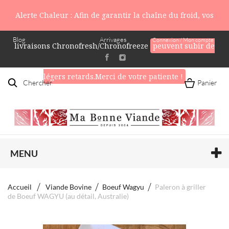
Alerte Chaleur : Afin de garantir la chaîne du froid, vos
Blog
Arrivages
Connexion / Mon compte
livraisons Chronofresh/Chronofreeze
peuvent subir de
légers retards.Merci de votre patiente !
Chercher
Panier
MENU
Accueil
Viande Bovine
Boeuf Wagyu
Paleron à griller
de Boeuf WAGYU (au détail, Australie)