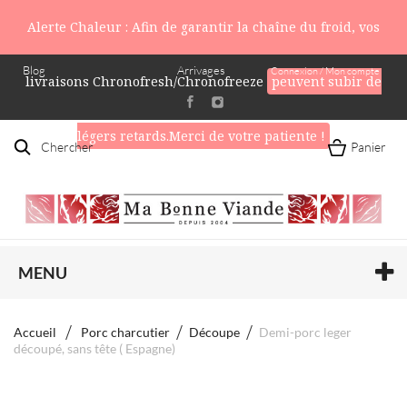
Alerte Chaleur : Afin de garantir la chaîne du froid, vos
Blog
Arrivages
Connexion / Mon compte
livraisons Chronofresh/Chronofreeze
peuvent subir de
légers retards.Merci de votre patiente !
Chercher
Panier
MENU
Accueil
Porc charcutier
Découpe
Demi-porc leger
découpé, sans tête ( Espagne)