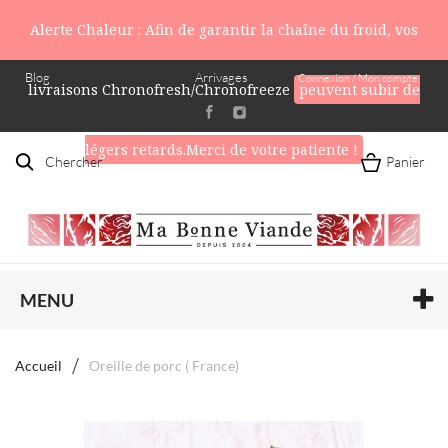
Alerte Chaleur : Afin de garantir la chaîne du froid, vos
Blog
Arrivages
Connexion / Mon compte
livraisons Chronofresh/Chronofreeze
peuvent subir de
légers retards.Merci de votre patiente !
Chercher
Panier
MENU
Accueil
Oreille de porc ( France)