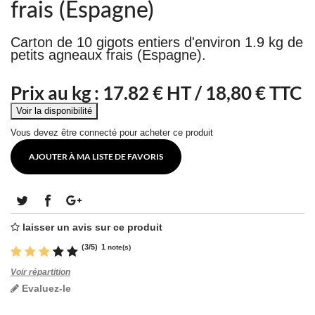
frais (Espagne)
Carton de 10 gigots entiers d'environ 1.9 kg de
petits agneaux frais (Espagne).
Prix au kg :
17.82
€ HT /
18,80 € TTC
Vous devez être connecté pour acheter ce produit
AJOUTER À MA LISTE DE FAVORIS
laisser un avis sur ce produit
(
3
/
5
)
1
note(s)
Voir répartition
Evaluez-le