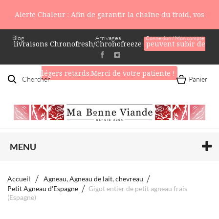
Alerte Chaleur : Afin de garantir la chaîne du froid, vos
Blog
Arrivages
Connexion / Mon compte
livraisons Chronofresh/Chronofreeze
peuvent subir de
légers retards.Merci de votre patiente !
Chercher
Panier
MENU
Accueil
Agneau, Agneau de lait, chevreau
Petit Agneau d'Espagne
Gigot entier de petit agneau frais
(Espagne)