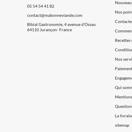
Nouveaux
05 54 54 41 82
Nos point
contact@mabonneviande.com
Contacte
Bibial Gastronomie, 4 avenue d'Ossau
64110 Jurançon- France
Comment
Recettes 
Condition
Nos servi
Paiements
Engageme
Qui somm
Mentions 
Question
La livrai
sitemap