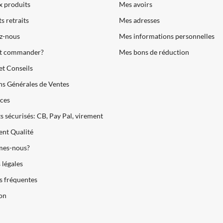
 produits
Mes avoirs
s retraits
Mes adresses
z-nous
Mes informations personnelles
 commander?
Mes bons de réduction
et Conseils
s Générales de Ventes
ces
 sécurisés: CB, Pay Pal, virement
nt Qualité
es-nous?
légales
s fréquentes
son