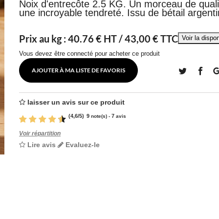
Noix d'entrecôte 2.5 KG. Un morceau de qualit
une incroyable tendreté. Issu de bétail argentin
Prix au kg :
40.76
€ HT /
43,00 € TTC
Vous devez être connecté pour acheter ce produit
AJOUTER À MA LISTE DE FAVORIS
laisser un avis sur ce produit
(
4,6
/
5
)
9
7
note(s) -
avis
Voir répartition
Lire avis
Evaluez-le