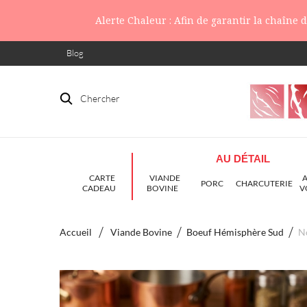
Alerte Chaleur : Afin de garantir la chaîne
Blog
Chercher
AU DÉTAIL
CARTE
VIANDE
PORC
CHARCUTERIE
CADEAU
BOVINE
V
Accueil
Viande Bovine
Boeuf Hémisphère Sud
No