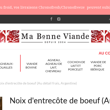
 du froid, vos livraisons Chronofresh/Chronofreeze
peuvent subir
AU CO
AGNEAU,
COCHON DE
VIANDE DE
AGNEAUX-
VIANDE
AGNEAU DE
LAIT ET
PORC
OLAILLES
BOVINE
LAIT,
PORCELET
IBÉRIQUE
CHEVREAU
ix d'entrecôte de boeuf (Au détail frais, Argentine)
Noix d'entrecôte de boeuf (Au