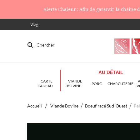
Alerte Chaleur : Afin de garantir la chaîne
Blog
Chercher
AU DÉTAIL
CARTE
VIANDE
PORC
CHARCUTERIE
CADEAU
BOVINE
V
Accueil
Viande Bovine
Boeuf racé Sud-Ouest
Pal