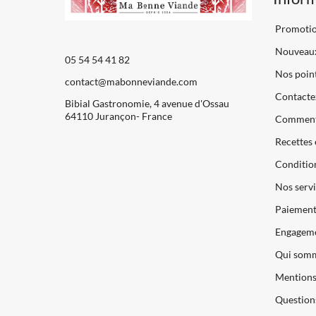
Promoti
Nouveaux
05 54 54 41 82
Nos point
contact@mabonneviande.com
Contacte
Bibial Gastronomie, 4 avenue d'Ossau
64110 Jurançon- France
Comment
Recettes 
Condition
Nos servi
Paiements
Engageme
Qui somm
Mentions 
Question