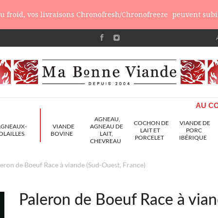
 du froid, vos livraisons Chronofresh/Chronofreeze
peuvent subir
AU CO
AGNEAU,
COCHON DE
VIANDE DE
AGNEAUX-
VIANDE
AGNEAU DE
LAIT ET
PORC
OLAILLES
BOVINE
LAIT,
PORCELET
IBÉRIQUE
CHEVREAU
eron de Boeuf Race à viande (Sud-Ouest, France)
Paleron de Boeuf Race à vian