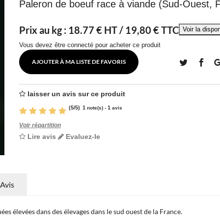
Paleron de boeuf race à viande (Sud-Ouest, 
Prix au kg :
18.77
€ HT /
19,80 € TTC
Vous devez être connecté pour acheter ce produit
AJOUTER À MA LISTE DE FAVORIS
laisser un avis sur ce produit
(
5
/
5
)
1
1
note(s) -
avis
Voir répartition
Lire avis
Evaluez-le
Avis
nées élevées dans des élevages dans le sud ouest de la France.