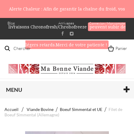
Alerte Chaleur : Afin de garantir la chaîne du froid, vos
Blog
Arrivages
Connexion / Mon compte
livraisons Chronofresh/Chronofreeze
peuvent subir de
légers retards.Merci de votre patiente !
Chercher
Panier
MENU
Accueil
Viande Bovine
Boeuf Simmental et UE
Filet de
Boeuf Simmental (Allemagne)