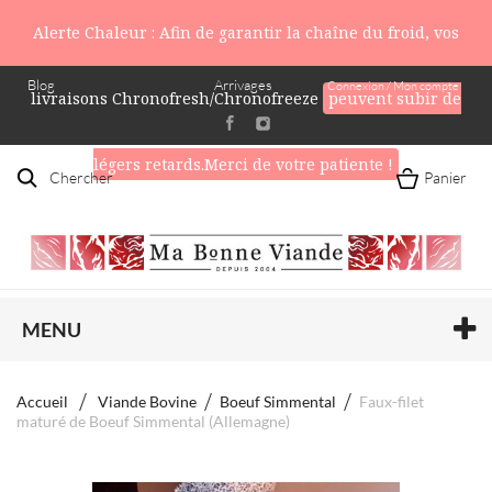
Alerte Chaleur : Afin de garantir la chaîne du froid, vos
Blog
Arrivages
Connexion / Mon compte
livraisons Chronofresh/Chronofreeze
peuvent subir de
légers retards.Merci de votre patiente !
Chercher
Panier
MENU
Accueil
Viande Bovine
Boeuf Simmental
Faux-filet
maturé de Boeuf Simmental (Allemagne)