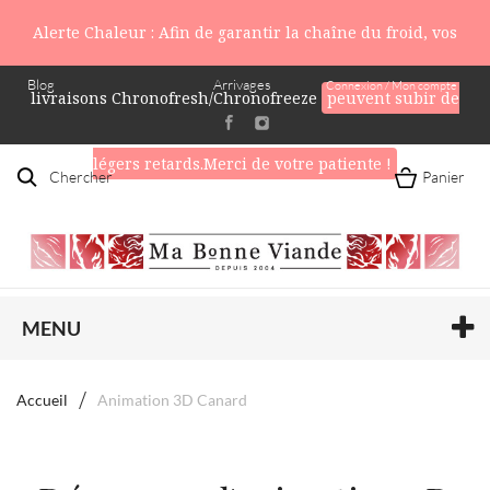
Alerte Chaleur : Afin de garantir la chaîne du froid, vos
Blog
Arrivages
Connexion / Mon compte
livraisons Chronofresh/Chronofreeze
peuvent subir de
légers retards.Merci de votre patiente !
Chercher
Panier
MENU
Accueil
Animation 3D Canard