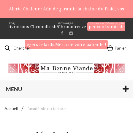
Alerte Chaleur : Afin de garantir la chaîne du froid, vos
Blog
Arrivages
Connexion / Mon compte
livraisons Chronofresh/Chronofreeze
peuvent subir de
légers retards.Merci de votre patiente !
Chercher
Panier
MENU
Accueil
L'académie du tartare