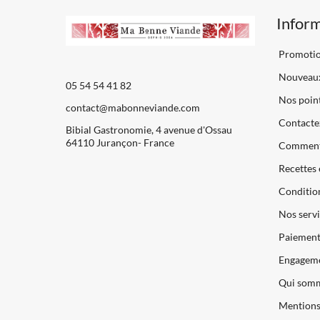
Infor
Promoti
Nouveaux
05 54 54 41 82
Nos point
contact@mabonneviande.com
Contacte
Bibial Gastronomie, 4 avenue d'Ossau
64110 Jurançon- France
Comment
Recettes 
Condition
Nos servi
Paiements
Engageme
Qui somm
Mentions 