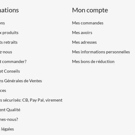
mations
Mon compte
ons
Mes commandes
 produits
Mes avoirs
s retraits
Mes adresses
z-nous
Mes informations personnelles
 commander?
Mes bons de réduction
et Conseils
s Générales de Ventes
ces
 sécurisés: CB, Pay Pal, virement
nt Qualité
es-nous?
légales