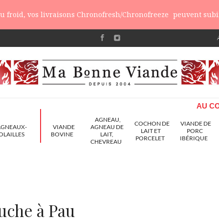
 du froid, vos livraisons Chronofresh/Chronofreeze
peuvent subir
AU CO
AGNEAU,
COCHON DE
VIANDE DE
AGNEAUX-
VIANDE
AGNEAU DE
LAIT ET
PORC
OLAILLES
BOVINE
LAIT,
PORCELET
IBÉRIQUE
CHEVREAU
ouche à Pau