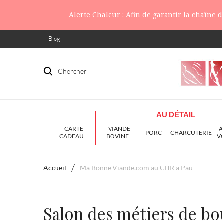
Alerte Chaleur : Afin de garantir la chaîne
Blog
Chercher
AU DÉTAIL
CARTE
VIANDE
PORC
CHARCUTERIE
CADEAU
BOVINE
V
Accueil
Ma Bonne Viande.com au CHR à Pau
Salon des métiers de b