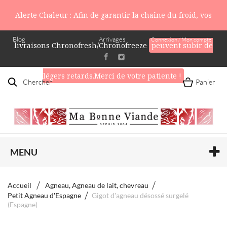
Alerte Chaleur : Afin de garantir la chaîne du froid, vos
Blog
Arrivages
Connexion / Mon compte
livraisons Chronofresh/Chronofreeze
peuvent subir de
légers retards.Merci de votre patiente !
Chercher
Panier
MENU
Accueil
Agneau, Agneau de lait, chevreau
Petit Agneau d'Espagne
Gigot d'agneau désossé surgelé
(Espagne)