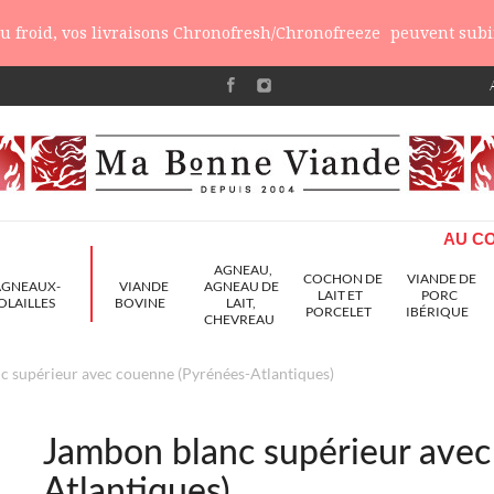
 du froid, vos livraisons Chronofresh/Chronofreeze
peuvent subir
AU CO
AGNEAU,
COCHON DE
VIANDE DE
AGNEAUX-
VIANDE
AGNEAU DE
LAIT ET
PORC
OLAILLES
BOVINE
LAIT,
PORCELET
IBÉRIQUE
CHEVREAU
c supérieur avec couenne (Pyrénées-Atlantiques)
Jambon blanc supérieur avec
Atlantiques)