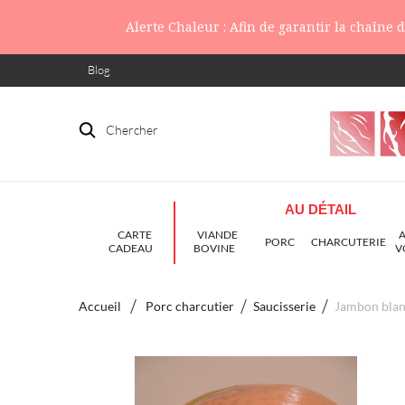
Alerte Chaleur : Afin de garantir la chaîne
Blog
Chercher
AU DÉTAIL
CARTE
VIANDE
PORC
CHARCUTERIE
CADEAU
BOVINE
V
Accueil
Porc charcutier
Saucisserie
Jambon blan