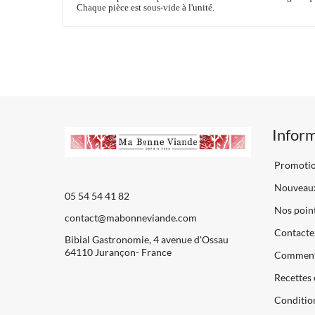
Chaque pièce est sous-vide à l'unité.
Infor
Promoti
Nouveaux
05 54 54 41 82
Nos point
contact@mabonneviande.com
Contacte
Bibial Gastronomie, 4 avenue d'Ossau
64110 Jurançon- France
Comment
Recettes 
Condition