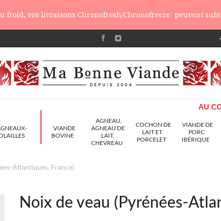
 du froid, vos livraisons Chronofresh/Chronofreeze
peuvent subir
AU CO
AGNEAU,
COCHON DE
VIANDE DE
AGNEAUX-
VIANDE
AGNEAU DE
LAIT ET
PORC
OLAILLES
BOVINE
LAIT,
PORCELET
IBÉRIQUE
CHEVREAU
ées-Atlantiques, France)
Noix de veau (Pyrénées-Atlan