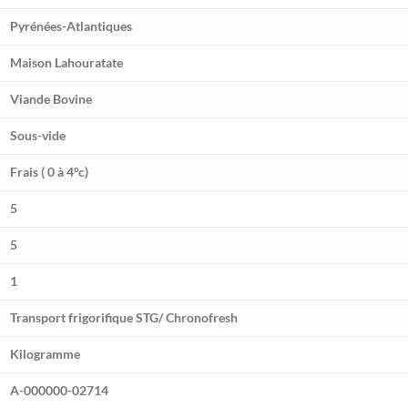
Pyrénées-Atlantiques
Maison Lahouratate
Viande Bovine
Sous-vide
Frais ( 0 à 4°c)
5
5
1
Transport frigorifique STG/ Chronofresh
Kilogramme
A-000000-02714