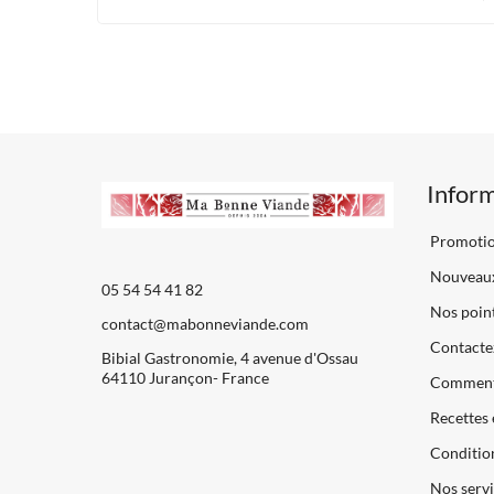
Infor
Promoti
Nouveaux
05 54 54 41 82
Nos point
contact@mabonneviande.com
Contacte
Bibial Gastronomie, 4 avenue d'Ossau
64110 Jurançon- France
Comment
Recettes 
Condition
Nos servi