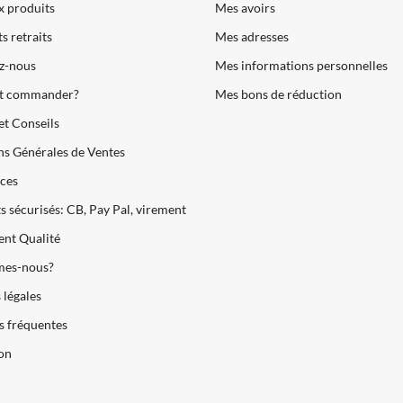
 produits
Mes avoirs
s retraits
Mes adresses
z-nous
Mes informations personnelles
 commander?
Mes bons de réduction
et Conseils
s Générales de Ventes
ces
 sécurisés: CB, Pay Pal, virement
nt Qualité
es-nous?
légales
s fréquentes
son