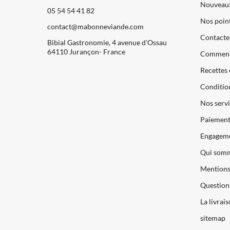
Nouveaux
05 54 54 41 82
Nos point
contact@mabonneviande.com
Contacte
Bibial Gastronomie, 4 avenue d'Ossau
64110 Jurançon- France
Comment
Recettes 
Condition
Nos servi
Paiements
Engageme
Qui somm
Mentions 
Question
La livrai
sitemap