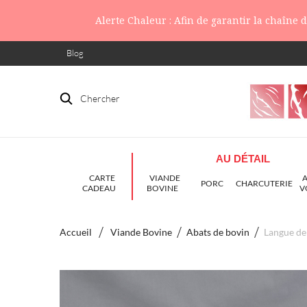
Alerte Chaleur : Afin de garantir la chaîne
Blog
Chercher
AU DÉTAIL
CARTE
VIANDE
PORC
CHARCUTERIE
CADEAU
BOVINE
V
Accueil
Viande Bovine
Abats de bovin
Langue de