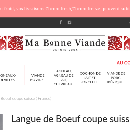
 du froid, vos livraisons Chronofresh/Chronofreeze
peuvent subir
AU CO
AGNEAU,
COCHON DE
VIANDE DE
AGNEAUX-
VIANDE
AGNEAU DE
LAIT ET
PORC
OLAILLES
BOVINE
LAIT,
PORCELET
IBÉRIQUE
CHEVREAU
 Boeuf coupe suisse ( France)
Langue de Boeuf coupe suisse