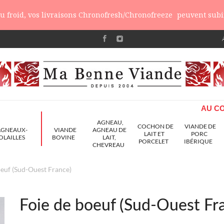
 du froid, vos livraisons Chronofresh/Chronofreeze
peuvent subir
AU CO
AGNEAU,
COCHON DE
VIANDE DE
AGNEAUX-
VIANDE
AGNEAU DE
LAIT ET
PORC
OLAILLES
BOVINE
LAIT,
PORCELET
IBÉRIQUE
CHEVREAU
oeuf (Sud-Ouest France)
Foie de boeuf (Sud-Ouest Fr