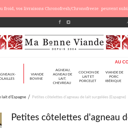
 du froid, vos livraisons Chronofresh/Chronofreeze
peuvent subir
AU CO
AGNEAU,
COCHON DE
VIANDE DE
AGNEAUX-
VIANDE
AGNEAU DE
LAIT ET
PORC
OLAILLES
BOVINE
LAIT,
PORCELET
IBÉRIQUE
CHEVREAU
 lait d'Espagne
Petites côtelettes d'agneau de lait surgelées (Espagne)
Petites côtelettes d'agneau d