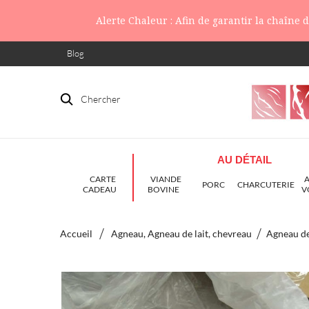
Alerte Chaleur : Afin de garantir la chaîne
Blog
Chercher
AU DÉTAIL
CARTE
VIANDE
PORC
CHARCUTERIE
CADEAU
BOVINE
V
Accueil
Agneau, Agneau de lait, chevreau
Agneau de