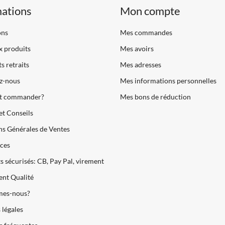
mations
Mon compte
ons
Mes commandes
 produits
Mes avoirs
s retraits
Mes adresses
z-nous
Mes informations personnelles
 commander?
Mes bons de réduction
et Conseils
s Générales de Ventes
ces
 sécurisés: CB, Pay Pal, virement
nt Qualité
es-nous?
légales