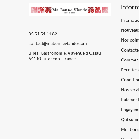
Infor
Promoti
Nouveaux
05 54 54 41 82
Nos point
contact@mabonneviande.com
Contacte
Bibial Gastronomie, 4 avenue d'Ossau
64110 Jurançon- France
Comment
Recettes 
Condition
Nos servi
Paiements
Engageme
Qui somm
Mentions 