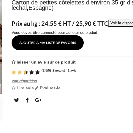
Carton de petites côtelettes d'environ 35 gr d'
lechal,Espagne)
Prix au kg :
24.55
€ HT /
25,90 € TTC
Vous devez être connecté pour acheter ce produit
AJOUTER À MA LISTE DE FAVORIS
laisser un avis sur ce produit
(
2,5
/
5
)
2
1
note(s) -
avis
Voir répartition
Lire avis
Evaluez-le