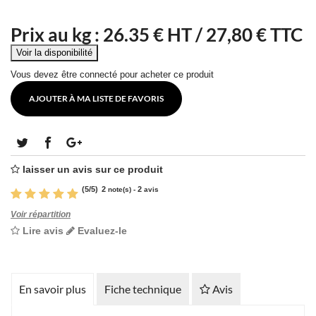
Prix au kg :
26.35
€ HT /
27,80 € TTC
Vous devez être connecté pour acheter ce produit
AJOUTER À MA LISTE DE FAVORIS
laisser un avis sur ce produit
(
5
/
5
)
2
2
note(s) -
avis
Voir répartition
Lire avis
Evaluez-le
En savoir plus
Fiche technique
Avis