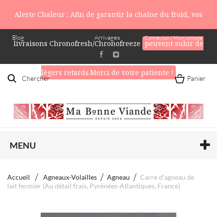
Alerte Chaleur : Afin de garantir la chaîne du froid, vos
Blog
Arrivages
Connexion / Mon compte
livraisons Chronofresh/Chronofreeze
peuvent subir de
légers retards.Merci de votre patiente !
Chercher
Panier
MENU
Accueil
Agneaux-Volailles
Agneau
Carre d'agneau de
lait fermier (Au détail frais, Pyrénées-Atlantiques, France)