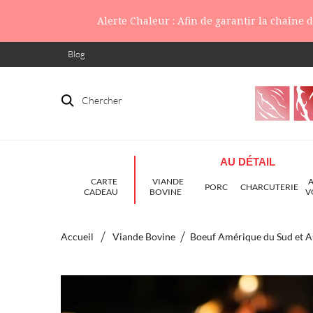
Alerte Chaleur : Afin de garantir la chaîne
Blog
Chercher
AU DÉTAIL
CARTE
VIANDE
PORC
CHARCUTERIE
CADEAU
BOVINE
V
Accueil
Viande Bovine
Boeuf Amérique du Sud et A