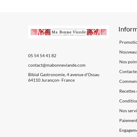
Infor
Promoti
Nouveaux
05 54 54 41 82
Nos point
contact@mabonneviande.com
Contacte
Bibial Gastronomie, 4 avenue d'Ossau
64110 Jurançon- France
Comment
Recettes 
Condition
Nos servi
Paiements
Engageme