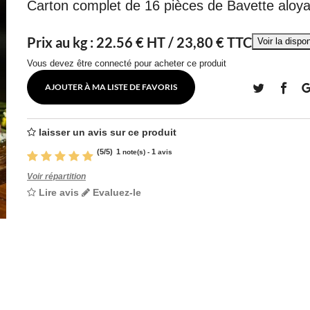
Carton complet de 16 pièces de Bavette aloy
Prix au kg :
22.56
€ HT /
23,80 € TTC
Vous devez être connecté pour acheter ce produit
AJOUTER À MA LISTE DE FAVORIS
laisser un avis sur ce produit
(
5
/
5
)
1
1
note(s) -
avis
Voir répartition
Lire avis
Evaluez-le