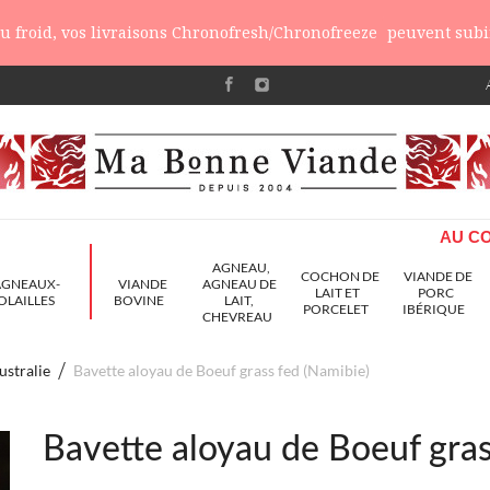
 du froid, vos livraisons Chronofresh/Chronofreeze
peuvent subir
AU CO
AGNEAU,
COCHON DE
VIANDE DE
AGNEAUX-
VIANDE
AGNEAU DE
LAIT ET
PORC
OLAILLES
BOVINE
LAIT,
PORCELET
IBÉRIQUE
CHEVREAU
ustralie
Bavette aloyau de Boeuf grass fed (Namibie)
Bavette aloyau de Boeuf gras