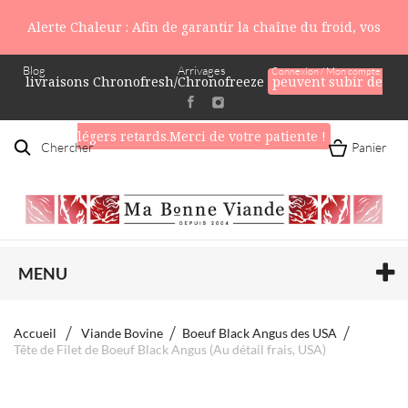
Alerte Chaleur : Afin de garantir la chaîne du froid, vos
Blog
Arrivages
Connexion / Mon compte
livraisons Chronofresh/Chronofreeze
peuvent subir de
légers retards.Merci de votre patiente !
Chercher
Panier
MENU
Accueil
Viande Bovine
Boeuf Black Angus des USA
Tête de Filet de Boeuf Black Angus (Au détail frais, USA)