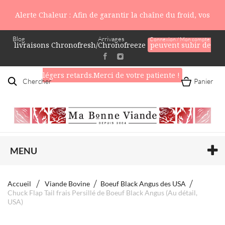
Alerte Chaleur : Afin de garantir la chaîne du froid, vos
Blog
Arrivages
Connexion / Mon compte
livraisons Chronofresh/Chronofreeze
peuvent subir de
légers retards.Merci de votre patiente !
Chercher
Panier
MENU
Accueil
Viande Bovine
Boeuf Black Angus des USA
Chuck Flap Tail frais Persillé de Boeuf Black Angus (Au détail,
USA)