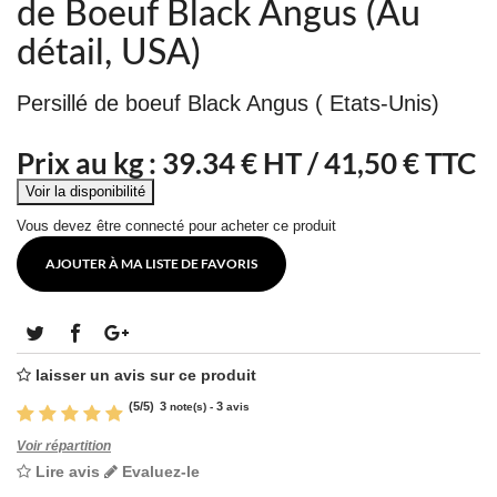
de Boeuf Black Angus (Au
détail, USA)
Persillé de boeuf Black Angus ( Etats-Unis)
Prix au kg :
39.34
€ HT /
41,50 € TTC
Vous devez être connecté pour acheter ce produit
AJOUTER À MA LISTE DE FAVORIS
laisser un avis sur ce produit
(
5
/
5
)
3
3
note(s) -
avis
Voir répartition
Lire avis
Evaluez-le