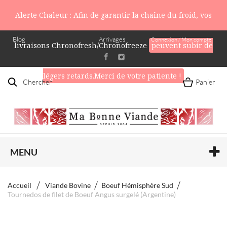
Alerte Chaleur : Afin de garantir la chaîne du froid, vos
Blog
Arrivages
Connexion / Mon compte
livraisons Chronofresh/Chronofreeze
peuvent subir de
légers retards.Merci de votre patiente !
Chercher
Panier
MENU
Accueil
Viande Bovine
Boeuf Hémisphère Sud
Tournedos de filet de Boeuf Angus surgelé (Argentine)