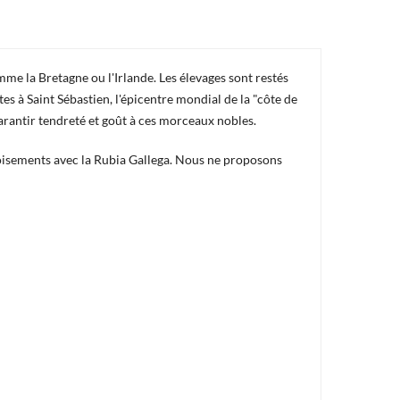
mme la Bretagne ou l'Irlande. Les élevages sont restés
es à Saint Sébastien, l'épicentre mondial de la "côte de
arantir tendreté et goût à ces morceaux nobles.
roisements avec la Rubia Gallega. Nous ne proposons