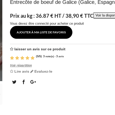
Entrecôte de boeuf de Galice (Galice, Espagn
Prix au kg :
36.87
€ HT /
38,90 € TTC
Vous devez être connecté pour acheter ce produit
AJOUTER À MA LISTE DE FAVORIS
laisser un avis sur ce produit
(
5
/
5
)
3
3
note(s) -
avis
Voir répartition
Lire avis
Evaluez-le