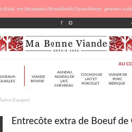
 du froid, vos livraisons Chronofresh/Chronofreeze
peuvent subir
AU CO
AGNEAU,
COCHON DE
VIANDE DE
AGNEAUX-
VIANDE
AGNEAU DE
LAIT ET
PORC
OLAILLES
BOVINE
LAIT,
PORCELET
IBÉRIQUE
CHEVREAU
Galice (Espagne)
Entrecôte extra de Boeuf de 