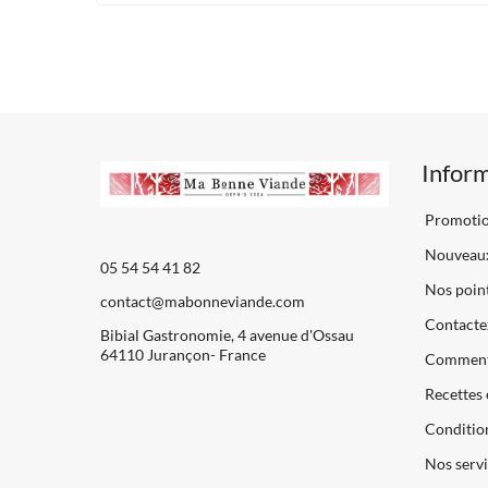
Infor
Promoti
Nouveaux
05 54 54 41 82
Nos point
contact@mabonneviande.com
Contacte
Bibial Gastronomie, 4 avenue d'Ossau
64110 Jurançon- France
Comment
Recettes 
Condition
Nos servi