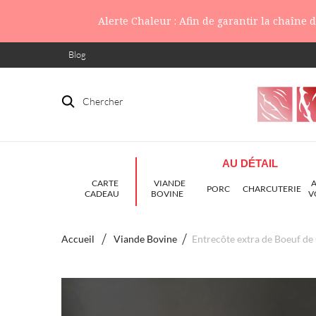
Alerte Chaleur : Afin de garantir la chaîne
Blog
Chercher
AU DÉTAIL
CARTE
VIANDE
PORC
CHARCUTERIE
CADEAU
BOVINE
V
Accueil
Viande Bovine
Entrecôte extra de Boeuf de 