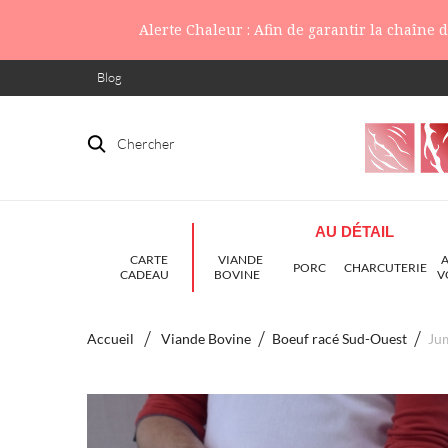
Alerte Chaleur : Afin de garantir la chaîne
Blog
Chercher
AU DÉTAIL
CARTE
VIANDE
PORC
CHARCUTERIE
CADEAU
BOVINE
V
Accueil
Viande Bovine
Boeuf racé Sud-Ouest
Jum