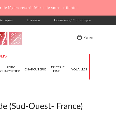
 de légers retards.Merci de votre patiente !
Arrivages
Livraison
Connexion / Mon compte
Panier
LIS
PORC
EPICERIE
CHARCUTERIE
VOLAILLES
CHARCUTIER
FINE
de (Sud-Ouest- France)