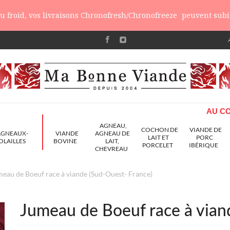
 du froid, vos livraisons Chronofresh/Chronofreeze
peuvent subir
AU CO
AGNEAU,
COCHON DE
VIANDE DE
AGNEAUX-
VIANDE
AGNEAU DE
LAIT ET
PORC
OLAILLES
BOVINE
LAIT,
PORCELET
IBÉRIQUE
CHEVREAU
eau de Boeuf race à viande (Sud-Ouest- France)
Jumeau de Boeuf race à vian