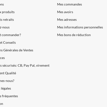
ons
Mes commandes
 produits
Mes avoirs
s retraits
Mes adresses
z-nous
Mes informations personnelles
 commander?
Mes bons de réduction
et Conseils
s Générales de Ventes
ces
 sécurisés: CB, Pay Pal, virement
nt Qualité
es-nous?
légales
s fréquentes
son