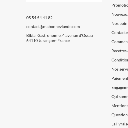
Promoti
Nouveaux
05 54 54 41 82
Nos point
contact@mabonneviande.com
Contacte
Bibial Gastronomie, 4 avenue d'Ossau
64110 Jurançon- France
Comment
Recettes 
Condition
Nos servi
Paiements
Engageme
Qui somm
Mentions 
Question
La livrai