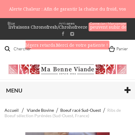
Alerte Chaleur : Afin de garantir la chaîne du froid, vos
Blog
Arrivages
Connexion / Mon compte
livraisons Chronofresh/Chronofreeze
peuvent subir de
légers retards.Merci de votre patiente !
Chercher
Panier
MENU
Accueil
Viande Bovine
Boeuf racé Sud-Ouest
Ribs de
Boeuf sélection Pyrénées (Sud-Ouest, France)