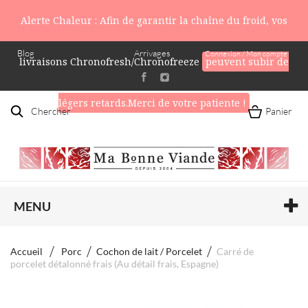
Alerte Chaleur : Afin de garantir la chaîne du froid, vos
Blog
Arrivages
Connexion / Mon compte
livraisons Chronofresh/Chronofreeze
peuvent subir de
légers retards.Merci de votre patiente !
Chercher
Panier
MENU
Accueil
Porc
Cochon de lait / Porcelet
Carré de
porcelet détalonné frais (Au détail frais, Espagne)