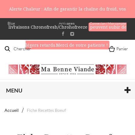
Alerte Chaleur : Afin de garantir la chaîne du froid, vos
Blog
Arrivages
Connexion / Mon compte
livraisons Chronofresh/Chronofreeze
peuvent subir de
légers retards.Merci de votre patiente !
Chercher
Panier
MENU
Accueil
Fiche Recettes Boeuf