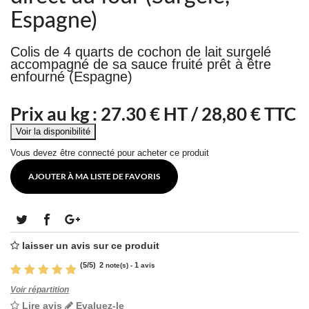
Espagne)
Colis de 4 quarts de cochon de lait surgelé
accompagné de sa sauce fruité prêt à être
enfourné (Espagne)
Prix au kg :
27.30
€ HT /
28,80 € TTC
Vous devez être connecté pour acheter ce produit
AJOUTER À MA LISTE DE FAVORIS
laisser un avis sur ce produit
(
5
/
5
)
2
1
note(s) -
avis
Voir répartition
Lire avis
Evaluez-le