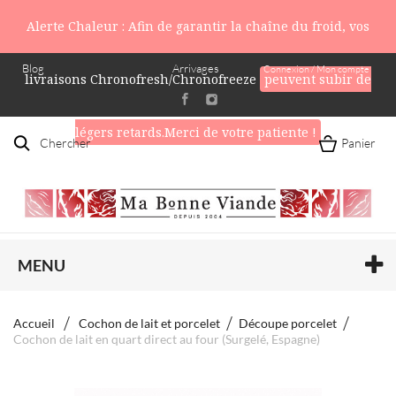
Alerte Chaleur : Afin de garantir la chaîne du froid, vos
Blog
Arrivages
Connexion / Mon compte
livraisons Chronofresh/Chronofreeze
peuvent subir de
légers retards.Merci de votre patiente !
Chercher
Panier
MENU
Accueil
Cochon de lait et porcelet
Découpe porcelet
Cochon de lait en quart direct au four (Surgelé, Espagne)