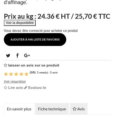
d'affinage.
Prix au kg :
24.36
€ HT /
25,70 € TTC
Vous devez être connecté pour acheter ce produit
AJOUTER À MA LISTE DE FAVORIS
laisser un avis sur ce produit
(
5
/
5
)
1
1
note(s) -
avis
Voir répartition
Lire avis
Evaluez-le
En savoir plus
Fiche technique
Avis