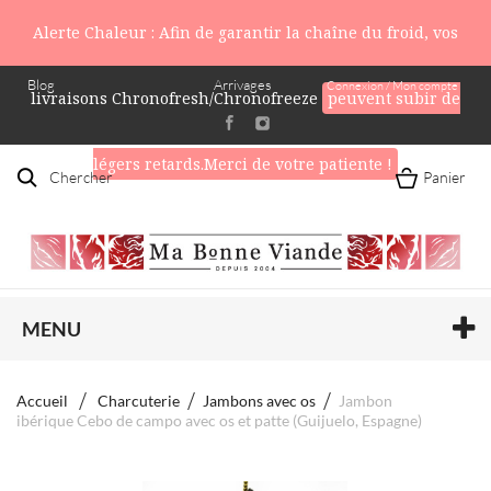
Alerte Chaleur : Afin de garantir la chaîne du froid, vos
Blog
Arrivages
Connexion / Mon compte
livraisons Chronofresh/Chronofreeze
peuvent subir de
légers retards.Merci de votre patiente !
Chercher
Panier
MENU
Accueil
Charcuterie
Jambons avec os
Jambon
ibérique Cebo de campo avec os et patte (Guijuelo, Espagne)