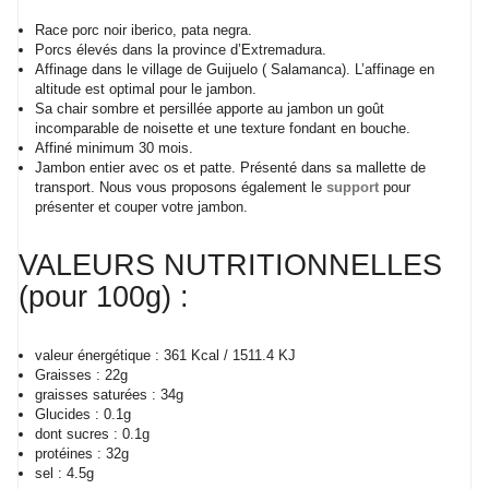
Race porc noir iberico, pata negra.
Porcs élevés dans la province d’Extremadura.
Affinage dans le village de Guijuelo ( Salamanca). L’affinage en
altitude est optimal pour le jambon.
Sa chair sombre et persillée apporte au jambon un goût
incomparable de noisette et une texture fondant en bouche.
Affiné minimum 30 mois.
Jambon entier avec os et patte. Présenté dans sa mallette de
transport. Nous vous proposons également le
support
pour
présenter et couper votre jambon.
VALEURS NUTRITIONNELLES
(pour 100g) :
valeur énergétique : 361 Kcal / 1511.4 KJ
Graisses : 22g
graisses saturées : 34g
Glucides : 0.1g
dont sucres : 0.1g
protéines : 32g
sel : 4.5g