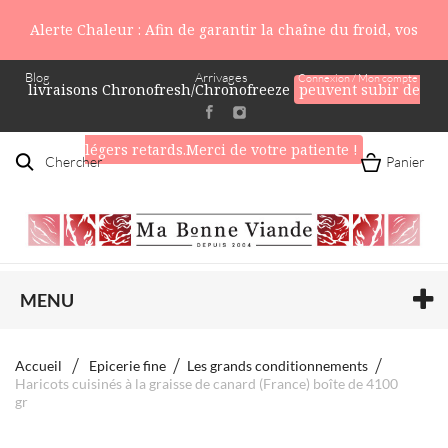
Alerte Chaleur : Afin de garantir la chaîne du froid, vos
Blog
Arrivages
Connexion / Mon compte
livraisons Chronofresh/Chronofreeze
peuvent subir de
légers retards.Merci de votre patiente !
Chercher
Panier
MENU
Accueil
Epicerie fine
Les grands conditionnements
Haricots cuisinés à la graisse de canard (France) boîte de 4100
gr