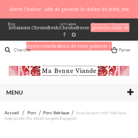
Alerte Chaleur : Afin de garantir la chaîne du froid, vos
Blog
Arrivages
Connexion / Mon compte
livraisons Chronofresh/Chronofreeze
peuvent subir de
légers retards.Merci de votre patiente !
Chercher
Panier
MENU
Accueil
Porc
Porc Ibérique
Joue de porc noir ibérique
dégraissée (Au détail surgelé,Espagne)