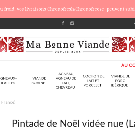
 du froid, vos livraisons Chronofresh/Chronofreeze
peuvent subir
AU CO
AGNEAU,
COCHON DE
VIANDE DE
AGNEAUX-
VIANDE
AGNEAU DE
LAIT ET
PORC
OLAILLES
BOVINE
LAIT,
PORCELET
IBÉRIQUE
CHEVREAU
, France)
Pintade de Noël vidée nue (L