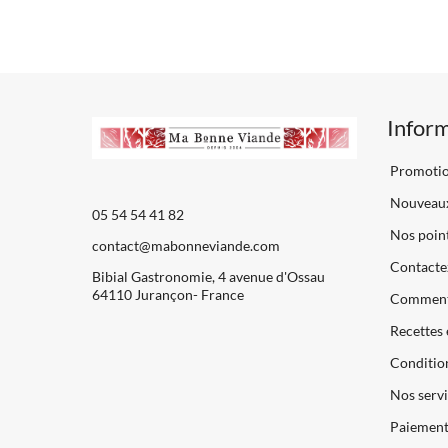
Infor
Promoti
Nouveaux
05 54 54 41 82
Nos point
contact@mabonneviande.com
Contacte
Bibial Gastronomie, 4 avenue d'Ossau
64110 Jurançon- France
Comment
Recettes 
Condition
Nos servi
Paiements