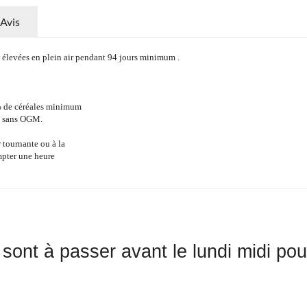
Avis
) élevées en plein air pendant 94 jours minimum .
0% de céréales minimum
ie sans OGM.
r tournante ou à la
mpter une heure
ont à passer avant le lundi midi pou