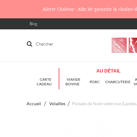
Alerte Chaleur : Afin de garantir la chaîne
Blog
Chercher
AU DÉTAIL
CARTE
VIANDE
PORC
CHARCUTERIE
CADEAU
BOVINE
V
Accueil
Volailles
Pintade de Noël vidée nue (Landes