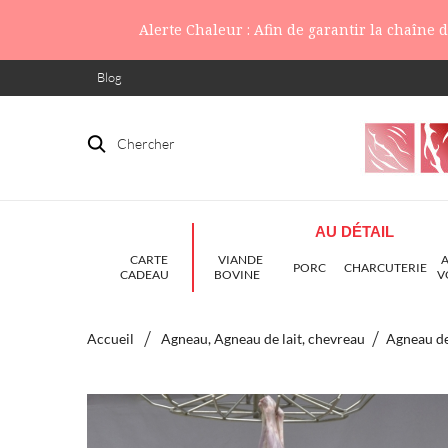
Alerte Chaleur : Afin de garantir la chaîne
Blog
Chercher
AU DÉTAIL
CARTE
VIANDE
PORC
CHARCUTERIE
CADEAU
BOVINE
V
Accueil
Agneau, Agneau de lait, chevreau
Agneau de