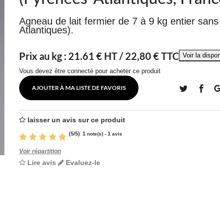
Agneau de lait fermier de 7 à 9 kg entier san
Atlantiques).
Prix au kg :
21.61
€ HT /
22,80 € TTC
Vous devez être connecté pour acheter ce produit
AJOUTER À MA LISTE DE FAVORIS
laisser un avis sur ce produit
(
5
/
5
)
1
1
note(s) -
avis
Voir répartition
Lire avis
Evaluez-le