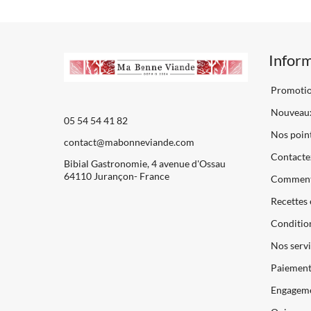
Infor
Promoti
Nouveaux
05 54 54 41 82
Nos point
contact@mabonneviande.com
Contacte
Bibial Gastronomie, 4 avenue d'Ossau
64110 Jurançon- France
Comment
Recettes 
Condition
Nos servi
Paiements
Engageme