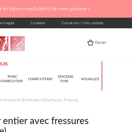
 de légers retards.Merci de votre patiente !
Arrivages
Livraison
Connexion / Mon compte
Panier
LIS
PORC
EPICERIE
CHARCUTERIE
VOLAILLES
CHARCUTIER
FINE
ec fressures (Pyrénées-Atlantiques, France)
 entier avec fressures
e)