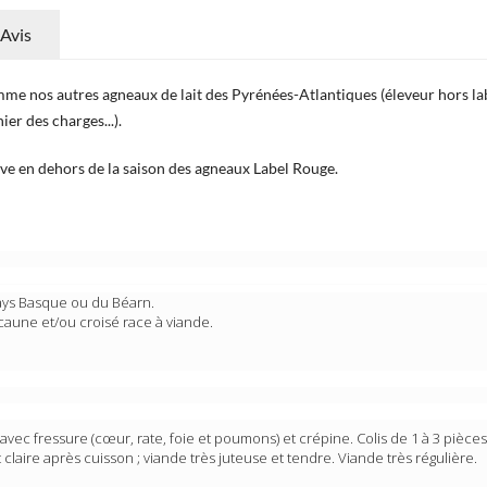
Avis
omme nos autres agneaux de lait des Pyrénées-Atlantiques (éleveur hors la
er des charges...).
ive en dehors de la saison des agneaux Label Rouge.
ays Basque ou du Béarn.
caune et/ou croisé race à viande.
, avec fressure (cœur, rate, foie et poumons) et crépine. Colis de 1 à 3 pièces
 claire après cuisson ; viande très juteuse et tendre. Viande très régulière.