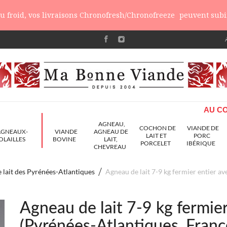
 du froid, vos livraisons Chronofresh/Chronofreeze
peuvent subir
AU CO
AGNEAU,
COCHON DE
VIANDE DE
AGNEAUX-
VIANDE
AGNEAU DE
LAIT ET
PORC
OLAILLES
BOVINE
LAIT,
PORCELET
IBÉRIQUE
CHEVREAU
 lait des Pyrénées-Atlantiques
Agneau de lait 7-9 kg fermier entier av
Agneau de lait 7-9 kg fermier
(Pyrénées-Atlantiques, Franc