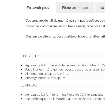
En savoir plus
Fiche technique
Ces agneaux de lait de qualité ne sont pas labellisés c
moyenne, commercialisation hors-saison, race hors cahi
C'est un excellent rapport qualité-prix ou une alternat
L'ÉLEVAGE :
Agneau de lait provenant de fermes traditionnelles du P
Race Manech, tête noir ou rousse, basco -béarnaise , La
Alimentation au lait de la mère .
Abattage entre 20 et 50 jours.
LE PRODUIT :
Agneau de lait fermier entier. Pièce de 7 à 9 kg, sans tête
Caractéristiques de la viande : viande rosée claire crue et