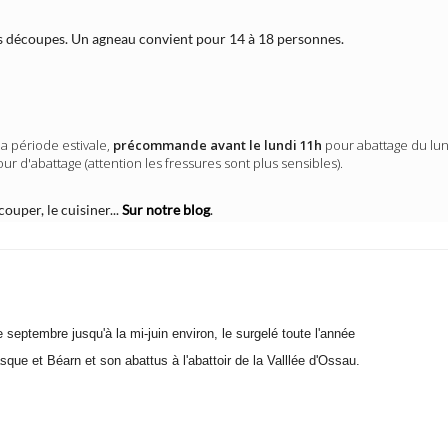
les découpes. Un agneau convient pour 14 à 18 personnes.
la période estivale,
précommande avant le lundi 11h
pour abattage du lun
r d'abattage (attention les fressures sont plus sensibles).
ouper, le cuisiner...
Sur notre blog
.
eptembre jusqu'à la mi-juin environ, le surgelé toute l'année
que et Béarn et son abattus à l'abattoir de la Valllée d'Ossau.