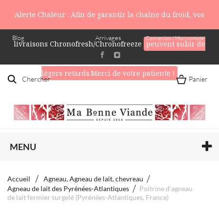
Alerte Chaleur : Afin de garantir la chaîne du froid, vos
Blog
Arrivages
Connexion / Mon compte
livraisons Chronofresh/Chronofreeze
peuvent subir de
légers retards.Merci de votre patiente !
Chercher
Panier
MENU
Accueil
Agneau, Agneau de lait, chevreau
Agneau de lait des Pyrénées-Atlantiques
Poitrine d'agneau
de lait fermier surgelé (Pyrénées-Atlantiques, France)