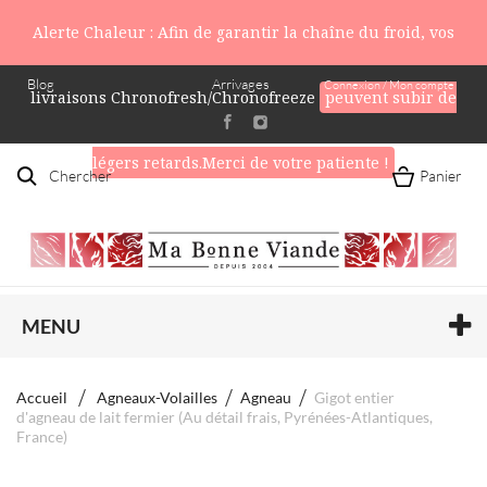
Alerte Chaleur : Afin de garantir la chaîne du froid, vos
Blog
Arrivages
Connexion / Mon compte
livraisons Chronofresh/Chronofreeze
peuvent subir de
légers retards.Merci de votre patiente !
Chercher
Panier
MENU
Accueil
Agneaux-Volailles
Agneau
Gigot entier
d'agneau de lait fermier (Au détail frais, Pyrénées-Atlantiques,
France)