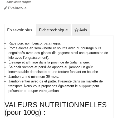
dans cette langue
Evaluez-le
En savoir plus
Fiche technique
Avis
Race porc noir iberico, pata negra.
Porcs élevés en semi-liberté et nourris avec du fourrage puis
engraissés avec des glands (ils gagnent ainsi une quarantaine de
kilo avec l’engraissement).
Élevage et affinage dans la province de Salamanque.
Sa chair sombre et persillée apporte au jambon un goût
incomparable de noisette et une texture fondant en bouche.
Jambon affiné minimum 36 mois.
Jambon entier avec os et patte. Présenté dans sa mallette de
transport. Nous vous proposons également le
support
pour
présenter et couper votre jambon.
VALEURS NUTRITIONNELLES
(pour 100g) :