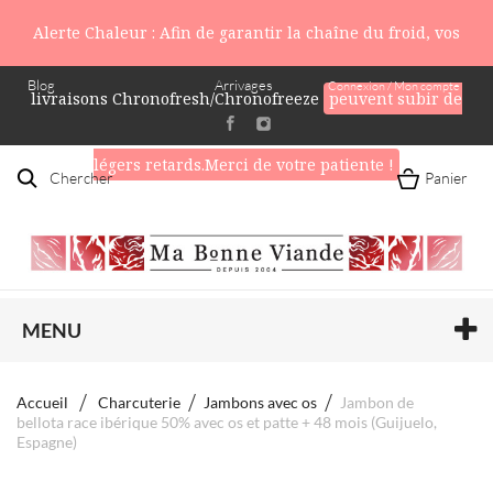
Alerte Chaleur : Afin de garantir la chaîne du froid, vos
Blog
Arrivages
Connexion / Mon compte
livraisons Chronofresh/Chronofreeze
peuvent subir de
légers retards.Merci de votre patiente !
Chercher
Panier
MENU
Accueil
Charcuterie
Jambons avec os
Jambon de
bellota race ibérique 50% avec os et patte + 48 mois (Guijuelo,
Espagne)