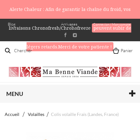
Alerte Chaleur : Afin de garantir la chaîne du froid, vos
Blog
Arrivages
Connexion / Mon compte
livraisons Chronofresh/Chronofreeze
peuvent subir de
légers retards.Merci de votre patiente !
Chercher
Panier
MENU
Accueil
Volailles
Colis volaille Frais (Landes, France)