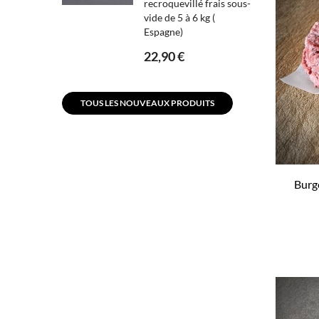
recroquevillé frais sous-
vide de 5 à 6 kg (
Espagne)
22,90 €
TOUS LES NOUVEAUX PRODUITS
Burge