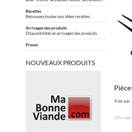
Recettes
Retrouvez toutes nos idées recettes
Arrivages des produits
Disponibilités et arrivages des produits
Presse
NOUVEAUX PRODUITS
Faux
filet
de
Pièces
Boeuf
BLACK
Trier par
ANGUS
usa
tranché
Affichage 
surgelé
Faux