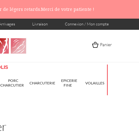
 de légers retards.Merci de votre patiente !
Arrivages
Livraison
Connexion / Mon compte
Panier
LIS
PORC
EPICERIE
CHARCUTERIE
VOLAILLES
CHARCUTIER
FINE
er