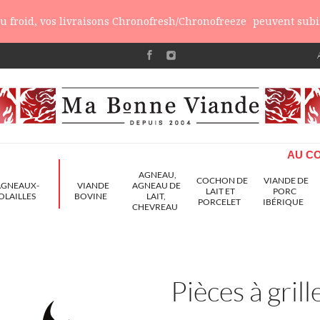
 du froid, vos livraisons Chronofresh/Chronofreeze
peuvent subir
AU CO
AGNEAU,
COCHON DE
VIANDE DE
AGNEAUX-
VIANDE
AGNEAU DE
LAIT ET
PORC
OLAILLES
BOVINE
LAIT,
PORCELET
IBÉRIQUE
CHEVREAU
Pièces à grill