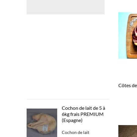
filet
de
Boeuf
BLACK
ANGUS
usa
tranché
en
200
gr-
250
gr
surgelé
Côtes de
55,90 €
Cochon de lait de 5 à
6kg frais PREMIUM
(Espagne)
Cochon de lait