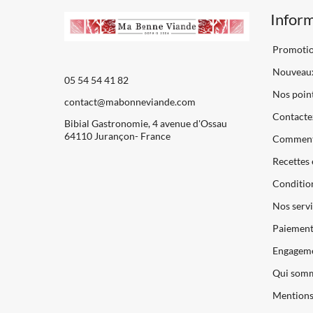
Infor
Promoti
Nouveaux
05 54 54 41 82
Nos point
contact@mabonneviande.com
Contacte
Bibial Gastronomie, 4 avenue d'Ossau
64110 Jurançon- France
Comment
Recettes 
Condition
Nos servi
Paiements
Engageme
Qui somm
Mentions 