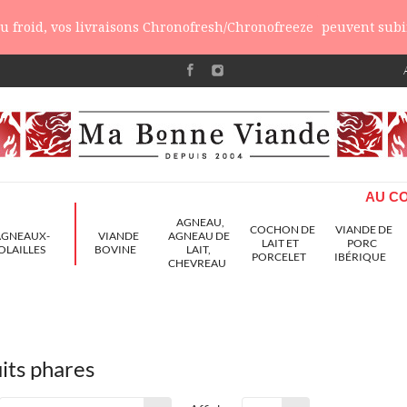
 du froid, vos livraisons Chronofresh/Chronofreeze
peuvent subir
AU CO
AGNEAU,
COCHON DE
VIANDE DE
AGNEAUX-
VIANDE
AGNEAU DE
LAIT ET
PORC
OLAILLES
BOVINE
LAIT,
PORCELET
IBÉRIQUE
CHEVREAU
its phares