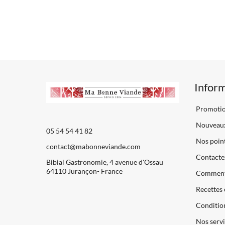
Infor
Promoti
Nouveaux
05 54 54 41 82
Nos point
contact@mabonneviande.com
Contacte
Bibial Gastronomie, 4 avenue d'Ossau
64110 Jurançon- France
Comment
Recettes 
Condition
Nos servi