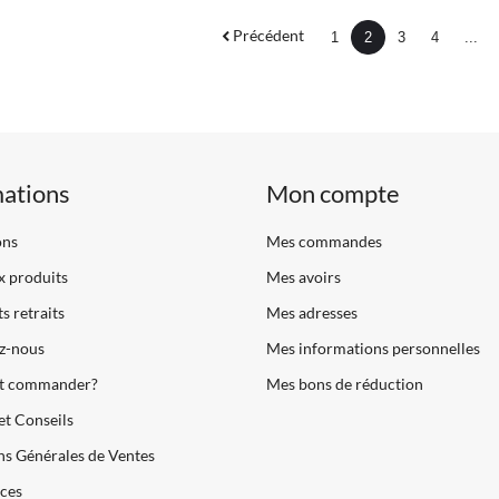
Précédent
1
2
3
4
...
mations
Mon compte
ons
Mes commandes
 produits
Mes avoirs
s retraits
Mes adresses
z-nous
Mes informations personnelles
 commander?
Mes bons de réduction
et Conseils
s Générales de Ventes
ces