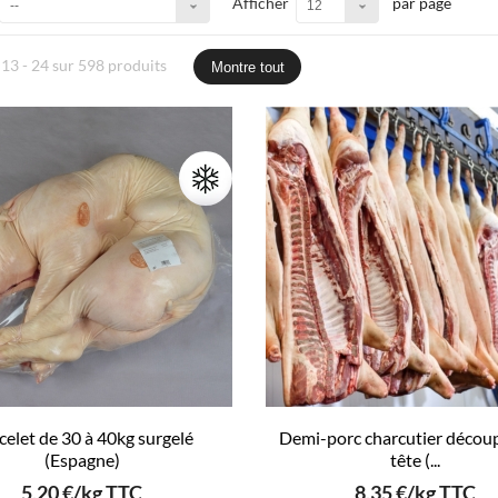
Afficher
par page
--
12
 13 - 24 sur 598 produits
Montre tout
celet de 30 à 40kg surgelé
Demi-porc charcutier découp
(Espagne)
tête (...
5,20 €/kg TTC
8,35 €/kg TTC