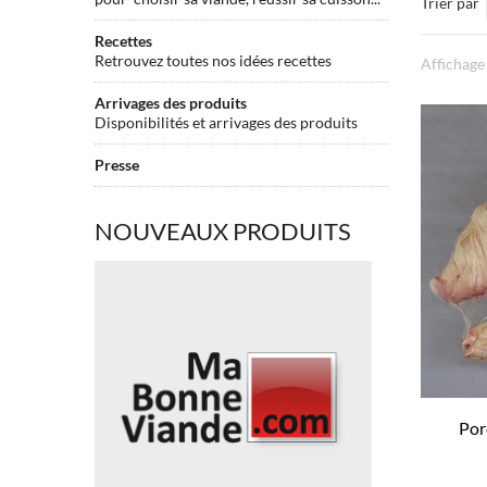
Trier par
Recettes
Retrouvez toutes nos idées recettes
Affichage
Arrivages des produits
Disponibilités et arrivages des produits
Presse
NOUVEAUX PRODUITS
Faux
filet
de
Boeuf
BLACK
ANGUS
usa
tranché
Por
surgelé
Faux