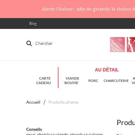
Alerte Chaleur : Afin de garantir la chaîne
Blog
Chercher
AU DÉTAIL
CARTE
VIANDE
PORC
CHARCUTERIE
CADEAU
BOVINE
V
Accueil
Produits phares
Produ
Conseils
pour choisir sa viande, réussir sa cuisson...