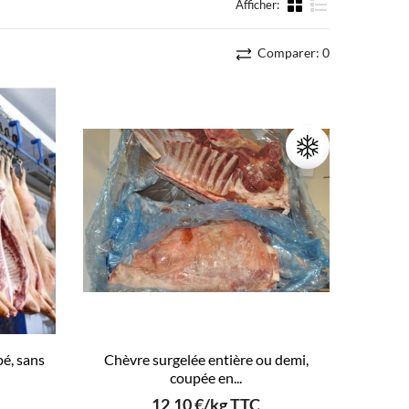
Afficher:
liste
Comparer:
0
é, sans
Chèvre surgelée entière ou demi,
coupée en...
12,10 €/kg TTC